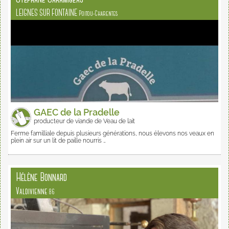
LEIGNES SUR FONTAINE
Poitou-Charentes
GAEC de la Pradelle
producteur de viande de Veau de lait
Ferme familliale depuis plusieurs générations, nous élevons nos veaux en
plein air sur un lit de paille nourris …
Hélène Bonnard
Valdivienne
86