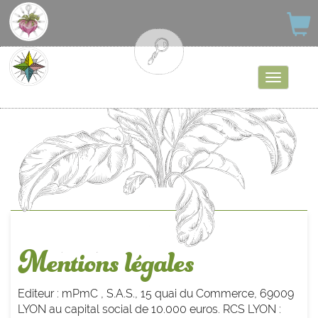
Afficher
la
navigati
Mentions légales
Editeur :
mPmC , S.A.S., 15 quai du Commerce, 69009
LYON au capital social de 10.000 euros. RCS LYON :