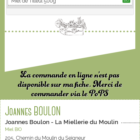
Miel de Tilleul 500g
BIO
La commande en ligne n’est pas
disponible sur ma fiche. Merci de
commander via le PoPS
Joannes BOULON
Joannes Boulon - La Miellerie du Moulin
Miel BIO
205, Chemin du Moulin du Seigneur